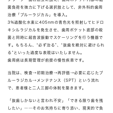
菌負荷を強力に下げる選択肢として、非外科的歯周
治療「ブルーラジカル」を導入。
3%過酸化水素に405nmの青色光を照射してヒドロ
キシルラジカルを発生させ、歯周ポケット底部の殺
菌と同時に超音波振動でスケーリングを行う機器で
す。もちろん、“必ず治る”、“抜歯を絶対に避けられ
る”といった過度な表現はいたしません。
歯周病は長期管理が前提の慢性疾患です。
当院は、検査→初期治療→再評価→必要に応じたブ
ルーラジカル→メンテナンス（SPT）という流れ
で、患者様と二人三脚の体制を築きます。
「抜歯しかないと言われ不安」「できる限り歯を残
したい」――そのお気持ちに寄り添い、現実的で負