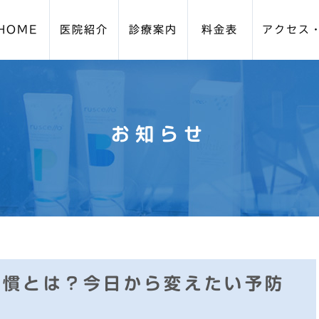
HOME
医院紹介
診療案内
料金表
アクセス
周病・歯周外科
設備紹介
ブルーラジカル
スタッフ紹介
院長紹介
予防歯科メイ
お知らせ
ビザライン)
親知らずの抜歯
口腔外科
イトニング
小児歯科
小児矯正（咬合育成/プ
習慣とは？今日から変えたい予防