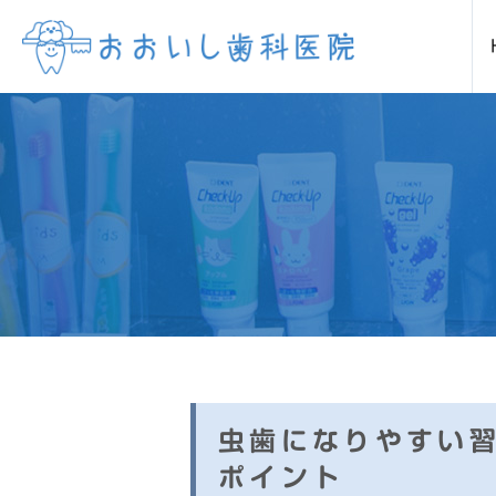
当院について
診療案内
虫歯
当院の特徴
歯
矯正歯科(マウスピース矯正・イン
審美歯科セラミック
ホワ
虫歯になりやすい
ポイント