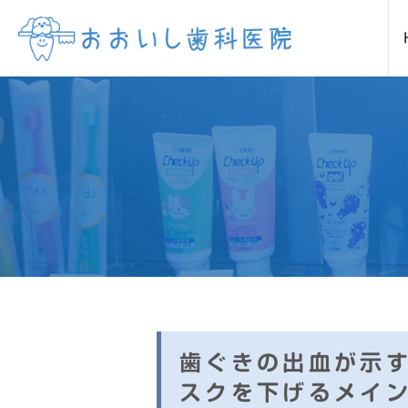
当院について
診療案内
虫歯
当院の特徴
歯
矯正歯科(マウスピース矯正・イン
審美歯科セラミック
ホワ
歯ぐきの出血が示
スクを下げるメイ