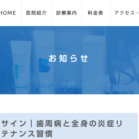
HOME
医院紹介
診療案内
料金表
アクセス
周病・歯周外科
設備紹介
ブルーラジカル
スタッフ紹介
院長紹介
予防歯科メイ
お知らせ
ビザライン)
親知らずの抜歯
口腔外科
イトニング
小児歯科
小児矯正（咬合育成/プ
すサイン｜歯周病と全身の炎症リ
ンテナンス習慣