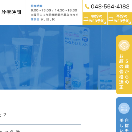
・診療時間
ンテナンス
入れ歯
インプラント
レオルソ）
マタニティー歯科
は？