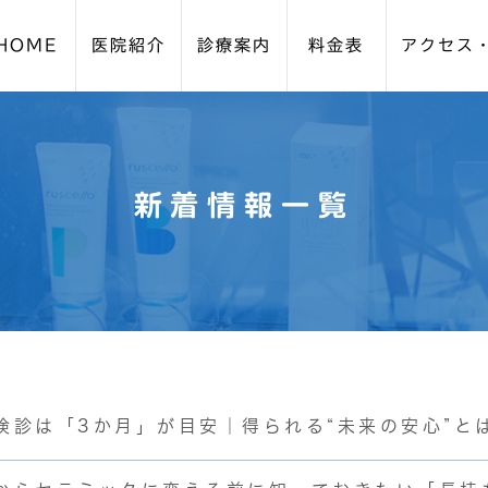
HOME
医院紹介
診療案内
料金表
アクセス
周病・歯周外科
設備紹介
ブルーラジカル
スタッフ紹介
院長紹介
予防歯科メイ
新着情報一覧
ビザライン)
親知らずの抜歯
口腔外科
イトニング
小児歯科
小児矯正（咬合育成/プ
検診は「3か月」が目安｜得られる“未来の安心”と