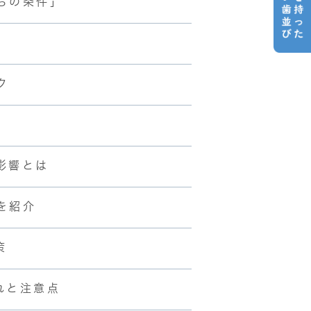
ちの条件」
ク
影響とは
を紹介
策
れと注意点