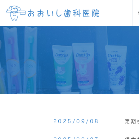
当院について
診療案内
虫歯
当院の特徴
歯
矯正歯科(マウスピース矯正・イン
審美歯科セラミック
ホワ
2025/09/08
定期